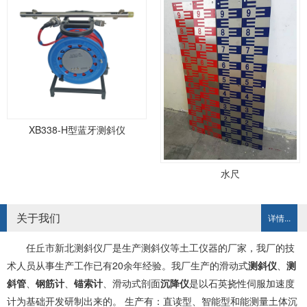
XB338-H型蓝牙测斜仪
水尺
关于我们
详情...
任丘市新北测斜仪厂是生产测斜仪等土工仪器的厂家，我厂的技
术人员从事生产工作已有20余年经验。我厂生产的滑动式
测斜仪
、
测
斜管
、
钢筋计
、
锚索计
、滑动式剖面
沉降仪
是以石英挠性伺服加速度
计为基础开发研制出来的。 生产有：直读型、智能型和能测量土体沉