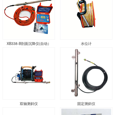
XB338-B剖面沉降仪(自动）
水位计
双轴测斜仪
固定测斜仪