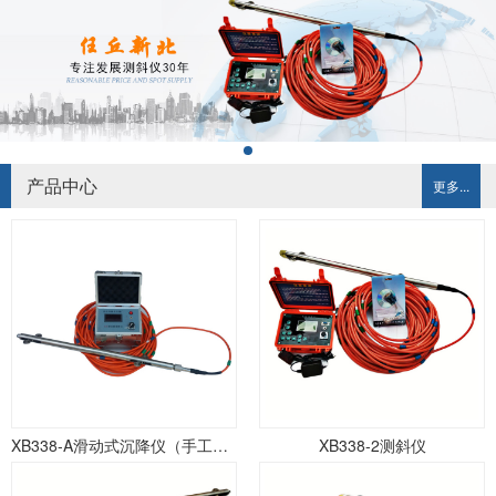
产品中心
更多...
XB338-A滑动式沉降仪（手工记录）
XB338-2测斜仪