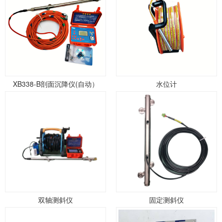
XB338-B剖面沉降仪(自动）
水位计
双轴测斜仪
固定测斜仪