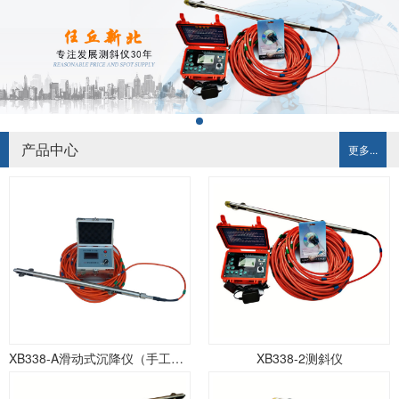
产品中心
更多...
XB338-A滑动式沉降仪（手工记录）
XB338-2测斜仪