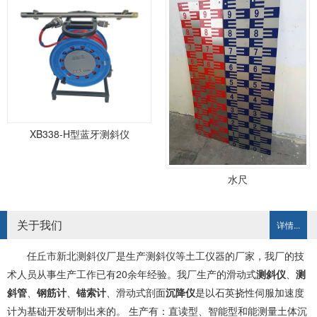
XB338-H型蓝牙测斜仪
水尺
关于我们
详情...
任丘市新北测斜仪厂是生产测斜仪等土工仪器的厂家，我厂的技
术人员从事生产工作已有20余年经验。我厂生产的滑动式
测斜仪
、
测
斜管
、
钢筋计
、
锚索计
、滑动式剖面
沉降仪
是以石英挠性伺服加速度
计为基础开发研制出来的。 生产有：直读型、智能型和能测量土体沉