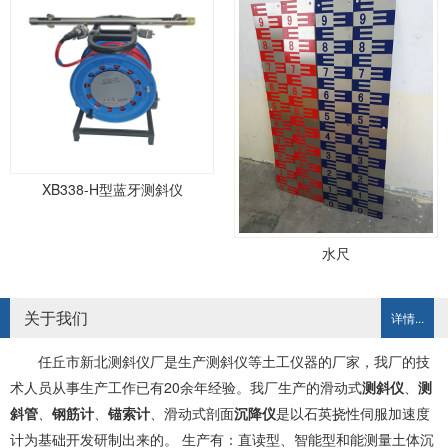
XB338-H型蓝牙测斜仪
水尺
关于我们
详情...
任丘市新北测斜仪厂是生产测斜仪等土工仪器的厂家，我厂的技
术人员从事生产工作已有20余年经验。我厂生产的滑动式
测斜仪
、
测
斜管
、
钢筋计
、
锚索计
、滑动式剖面
沉降仪
是以石英挠性伺服加速度
计为基础开发研制出来的。 生产有：直读型、智能型和能测量土体沉