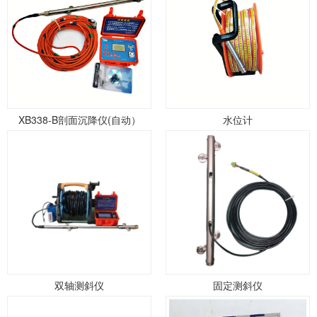
XB338-B剖面沉降仪(自动）
水位计
双轴测斜仪
固定测斜仪