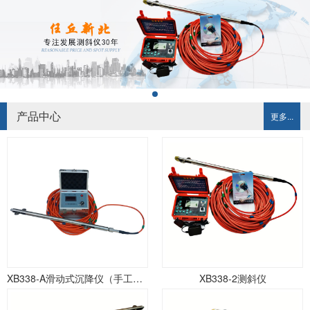
产品中心
更多...
XB338-A滑动式沉降仪（手工记录）
XB338-2测斜仪