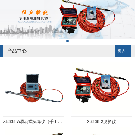
产品中心
更多...
XB338-A滑动式沉降仪（手工记录）
XB338-2测斜仪