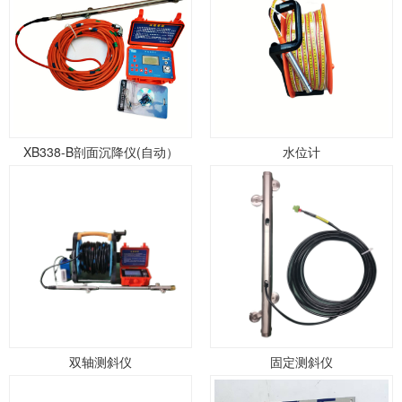
XB338-B剖面沉降仪(自动）
水位计
双轴测斜仪
固定测斜仪