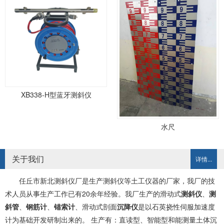
XB338-H型蓝牙测斜仪
水尺
关于我们
详情...
任丘市新北测斜仪厂是生产测斜仪等土工仪器的厂家，我厂的技
术人员从事生产工作已有20余年经验。我厂生产的滑动式
测斜仪
、
测
斜管
、
钢筋计
、
锚索计
、滑动式剖面
沉降仪
是以石英挠性伺服加速度
计为基础开发研制出来的。 生产有：直读型、智能型和能测量土体沉